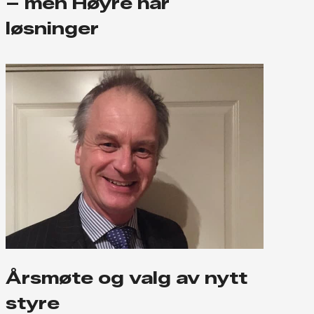
– men Høyre har
løsninger
Årsmøte og valg av nytt
styre