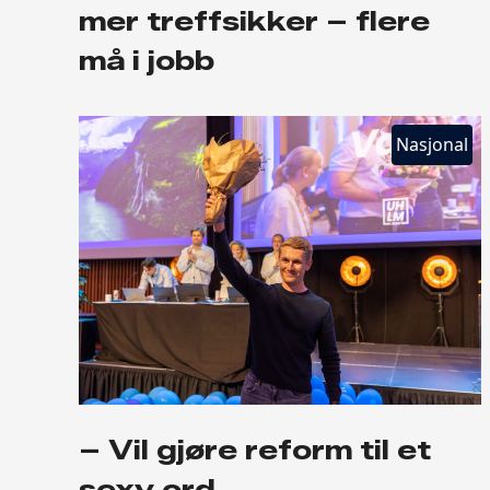
mer treffsikker – flere
må i jobb
Nasjonal
– Vil gjøre reform til et
sexy ord