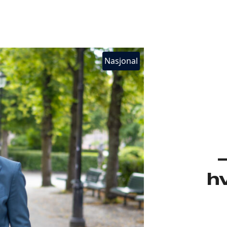
Nasjonal
–
hv