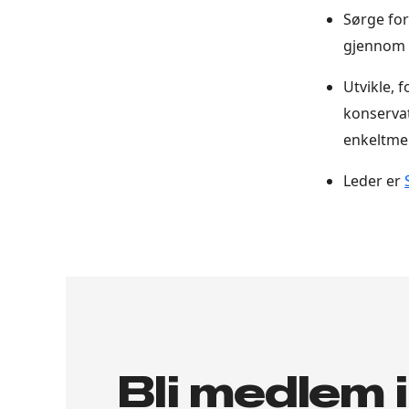
Sørge fo
gjennom H
Utvikle, 
konservat
enkeltmen
Leder er
Bli medlem 