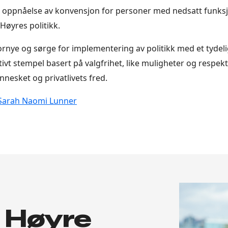
r oppnåelse av konvensjon for personer med nedsatt funks
øyres politikk.
fornye og sørge for implementering av politikk med et tydelig
ivt stempel basert på valgfrihet, like muligheter og respekt
nesket og privatlivets fred.
Sarah Naomi Lunner
i Høyre