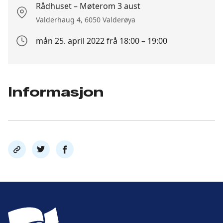
Rådhuset – Møterom 3 aust
Stedet
Valderhaug 4, 6050 Valderøya
mån 25. april 2022 frå 18:00 – 19:00
Arrangement
dato
Informasjon
Del
Del
Del
link
på
på
twitter
facebook