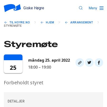
Giske Høgre
Meny
TIL HOYRE.NO
HJEM
ARRANGEMENT
STYREMØTE
Styremøte
måndag 25. april 2022
Del
Del
Del
25
18:00 – 19:00
link
på
på
twitter
faceb
Forbeholdt styret
DETALJER