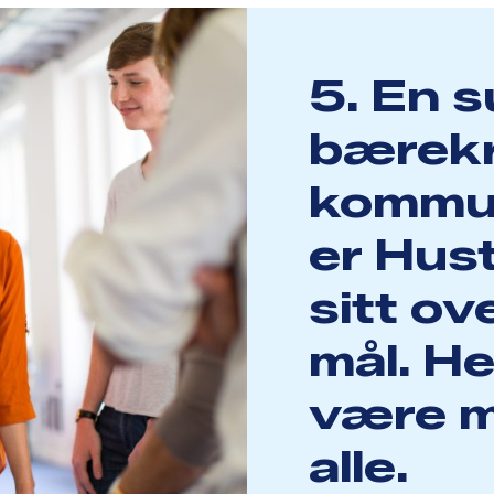
5. En 
bærekr
kommu
er Hus
sitt o
mål. He
være m
alle.