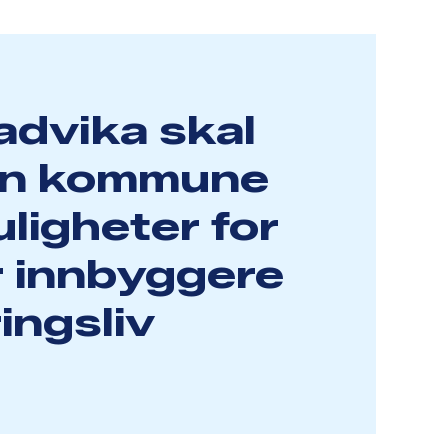
advika skal
en kommune
ligheter for
or innbyggere
ingsliv