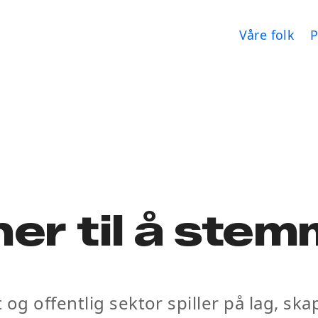
Våre folk
P
er til å ste
et og offentlig sektor spiller på lag, s