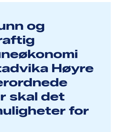
sunn og
aftig
neøkonomi
tadvika Høyre
verordnede
r skal det
uligheter for