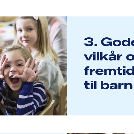
3. God
vilkår 
fremtid
til bar