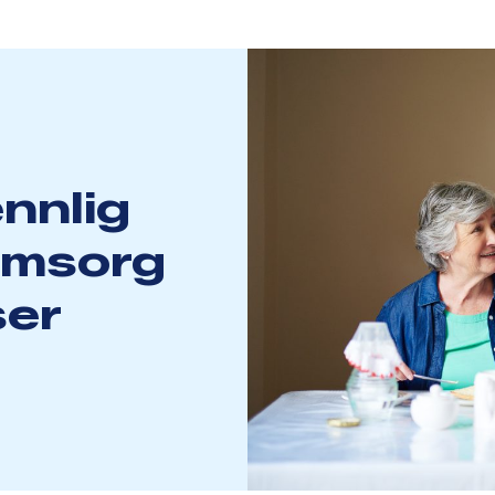
ennlig
omsorg
ser