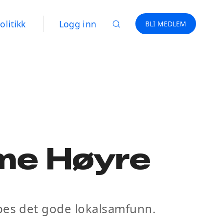
olitikk
Logg inn
BLI MEDLEM
mme Høyre
kapes det gode lokalsamfunn.