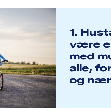
1. Hust
være 
med mu
alle, f
og nær