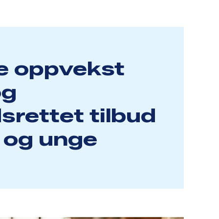
e oppvekst
og
srettet tilbud
n og unge