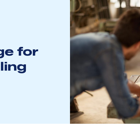
ge for
ling