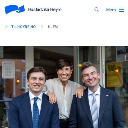
Hustadvika Høyre
Meny
TIL HOYRE.NO
HJEM