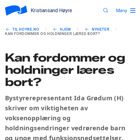
Kristiansand Høyre
Meny
TIL HOYRE.NO
HJEM
NYHETER
KAN FORDOMMER OG HOLDNINGER LÆRES BORT?
Kan fordommer og
holdninger læres
bort?
Bystyrerepresentant Ida Grødum (H)
skriver om viktigheten av
voksenopplæring og
holdningsendringer vedrørende barn
og unge med funksjonsnedsettelser
.