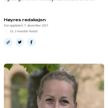
Høyres redaksjon
Sist oppdatert: 7. desember 2021
Ca. 3 minutter lesetid
Del
Del
Del
link
på
på
twitter
facebook