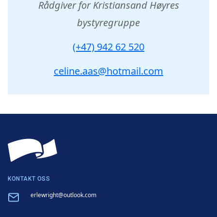
Rådgiver for Kristiansand Høyres
bystyregruppe
(+47) 942 62 520‬
celine.aas@hotmail.com
KONTAKT OSS
Email
erlewright@outlook.com