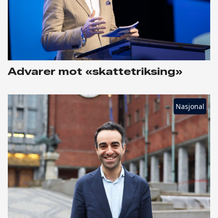
Advarer mot «skattetriksing»
Nasjonal