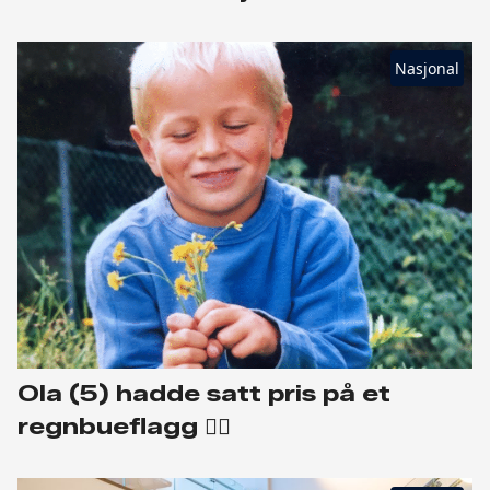
Nasjonal
Ola (5) hadde satt pris på et
regnbueflagg 🏳️‍🌈