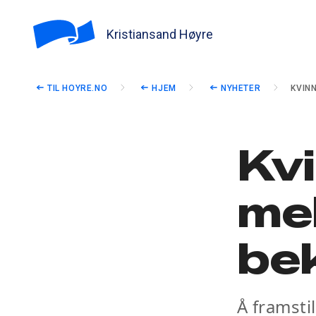
Kristiansand Høyre
TIL HOYRE.NO
HJEM
NYHETER
KVIN
Kvi
me
be
Å framsti