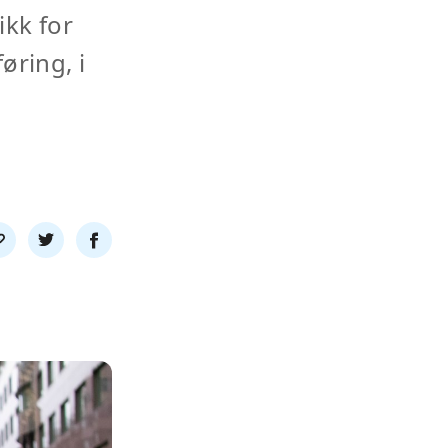
ikk for
øring, i
l
Del
Del
nk
på
på
twitter
facebook