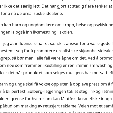
 er ikke det særlig lett. Det har gjort at stadig flere tenker a
for å nå de urealistiske idealene.
n kan barn og ungdom lære om kropp, helse og psykisk hel
ngen la også inn livsmestring i skolen.
 jeg at influensere har et særskilt ansvar for å være gode f
bestemt seg for å promotere urealistiske skjønnhetsideale
grep, så bør man i alle fall være åpne om det. Ved å promo
 som noe som fremmer likestilling er ren «feminism washing
 er det når produktet som selges muligens har motsatt eff
 barn og unge skal få vokse opp uten å oppleve press om å 
 å bli perfekt. Solberg-regjeringen tok et steg i riktig retni
 aldersgrense for hvem som kan få utført kosmetiske inngr
g påbud om merking av retusjert reklame. Veien mot et sa