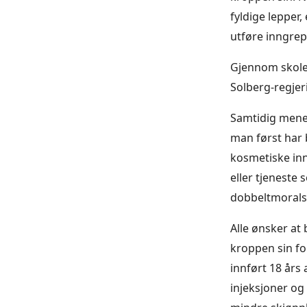
fyldige lepper,
utføre inngrep 
Gjennom skole
Solberg-regjeri
Samtidig mener
man først har 
kosmetiske inn
eller tjeneste
dobbeltmoralsk
Alle ønsker at
kroppen sin for
innført 18 års
injeksjoner o