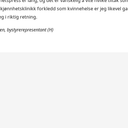
tspress er lang, og det er vanskelig å vite hvilke tiltak som
kjønnhetsklinikk forkledd som kvinnehelse er jeg likevel g
eg i riktig retning.
n, bystyrerepresentant (H)