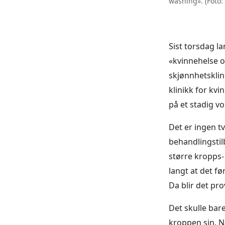
washing». (Foto: 
Sist torsdag la
«kvinnehelse o
skjønnhetsklin
klinikk for kvi
på et stadig 
Det er ingen t
behandlingstil
større kropps-
langt at det fø
Da blir det pr
Det skulle bare
kroppen sin. N