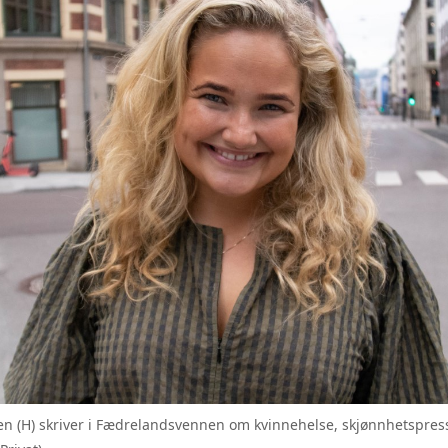
n (H) skriver i Fædrelandsvennen om kvinnehelse, skjønnhetspres