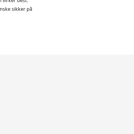
 virker best.
anske sikker på