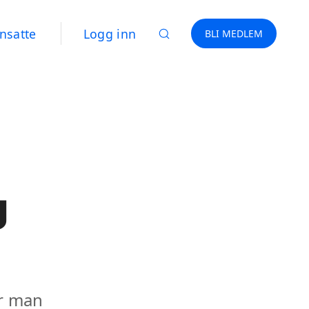
nsatte
Logg inn
BLI MEDLEM
g
er man