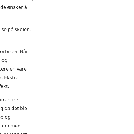
t de ønsker å
se på skolen.
orbilder. Når
r og
tere en vare
». Ekstra
ekt.
forandre
ng da det ble
ep og
mfunn med