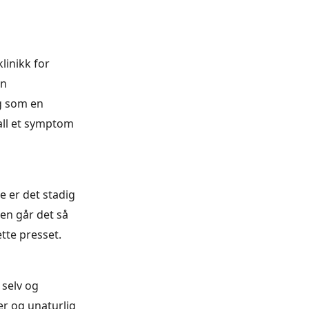
linikk for
en
ng som en
fall et symptom
e er det stadig
oen går det så
ette presset.
 selv og
er og unaturlig