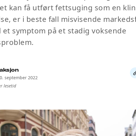
et kan få utført fettsuging som en klin
se, er i beste fall misvisende markedsf
ll et symptom på et stadig voksende
problem.
aksjon
De
20. september 2022
li
r lesetid