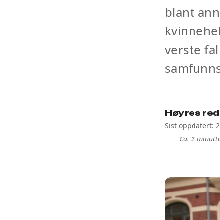
blant ann
kvinnehel
verste fa
samfunns
Høyres red
Sist oppdatert: 
Ca. 2 minutte