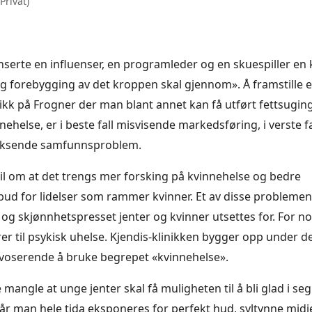
Privat)
nserte en influenser, en programleder og en skuespiller en k
g forebygging av det kroppen skal gjennom». Å framstille 
ikk på Frogner der man blant annet kan få utført fettsugi
nnehelse, er i beste fall misvisende markedsføring, i verste 
voksende samfunnsproblem.
vil om at det trengs mer forsking på kvinnehelse og bedre
bud for lidelser som rammer kvinner. Et av disse problemen
 og skjønnhetspresset jenter og kvinner utsettes for. For n
rer til psykisk uhelse. Kjendis-klinikken bygger opp under d
ovoserende å bruke begrepet «kvinnehelse».
 mangle at unge jenter skal få muligheten til å bli glad i seg
år man hele tida eksponeres for perfekt hud, syltynne midj