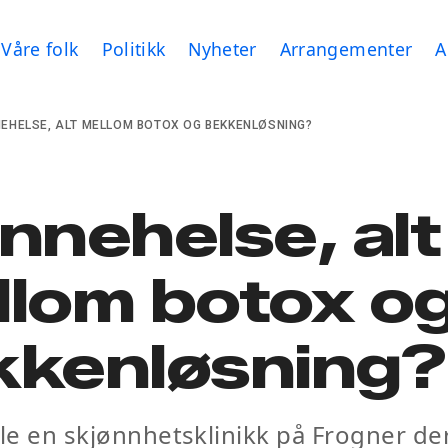
Våre folk
Politikk
Nyheter
Arrangementer
A
NEHELSE, ALT MELLOM BOTOX OG BEKKENLØSNING?
nnehelse, alt
llom botox o
kkenløsning?
lle en skjønnhetsklinikk på Frogner d