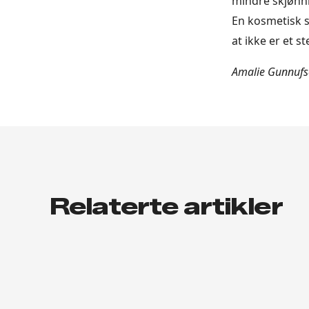
mindre skjønnhe
En kosmetisk s
at ikke er et st
Amalie Gunnufse
Relaterte artikler