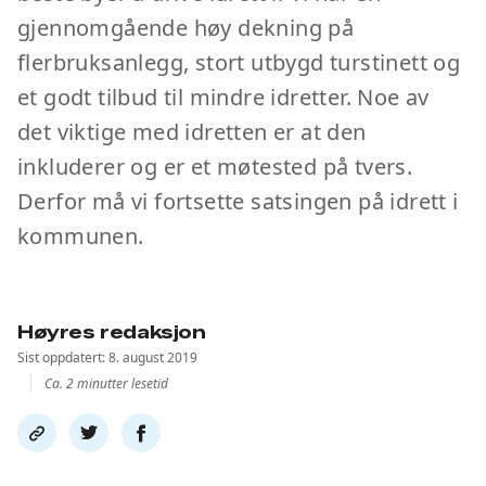
gjennomgående høy dekning på
flerbruksanlegg, stort utbygd turstinett og
et godt tilbud til mindre idretter. Noe av
det viktige med idretten er at den
inkluderer og er et møtested på tvers.
Derfor må vi fortsette satsingen på idrett i
kommunen.
Høyres redaksjon
Sist oppdatert: 8. august 2019
Ca. 2 minutter lesetid
Del
Del
Del
link
på
på
twitter
facebook