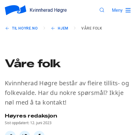
Kvinnherad Høgre
Meny
TIL HOYRE.NO
HJEM
VÅRE FOLK
Våre folk
Kvinnherad Høgre består av fleire tillits- og
folkevalde. Har du nokre spørsmål? Ikkje
nøl med å ta kontakt!
Høyres redaksjon
Sist oppdatert: 12. juni 2023
Del
Del
Del