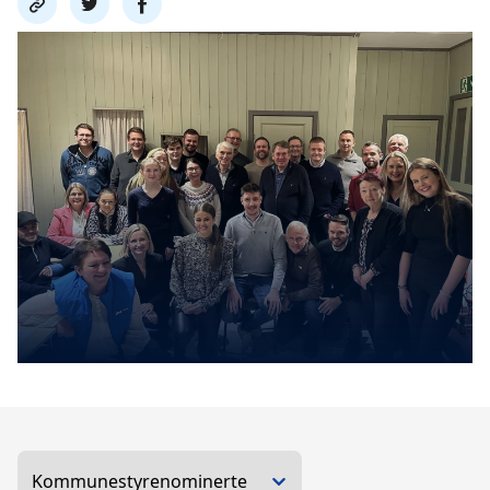
link
på
på
twitter
facebook