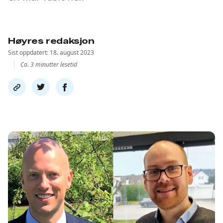
Høyres redaksjon
Sist oppdatert: 18. august 2023
Ca. 3 minutter lesetid
Del
Del
Del
link
på
på
twitter
facebook