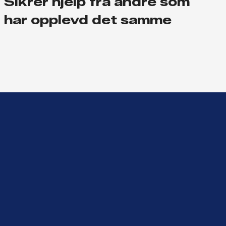
Sikrer hjelp fra andre som
har opplevd det samme