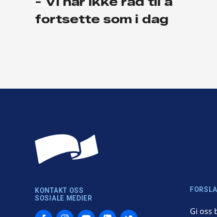
- Vi har ikke råd til å
fortsette som i dag
FORSLA
KONTAKT OSS
SOSIALE MEDIER
Gi oss 
Facebook
Instagram
YouTube
LinkedIn
Twitter