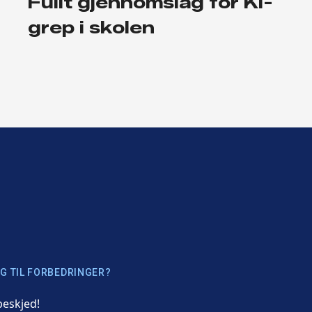
Fullt gjennomslag for KI-
grep i skolen
G TIL FORBEDRINGER?
beskjed!