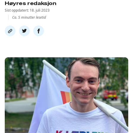
Høyres redaksjon
Sist oppdatert: 18. juli 2023
Ca. 5 minutter lesetid
Del
Del
Del
link
på
på
twitter
facebook