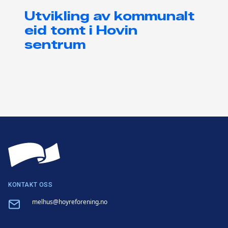
Utvikling av kommunalt
eid tomt i Hovin
sentrum
KONTAKT OSS
Email
melhus@hoyreforening.no