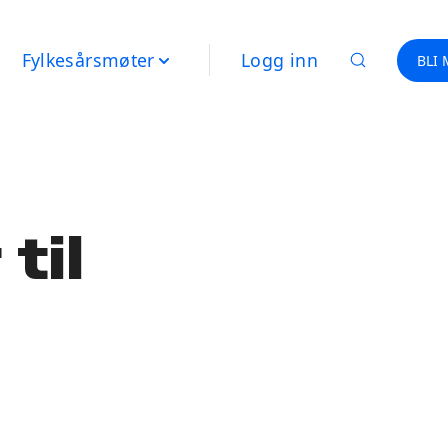
Fylkesårsmøter
Logg inn
BLI
til