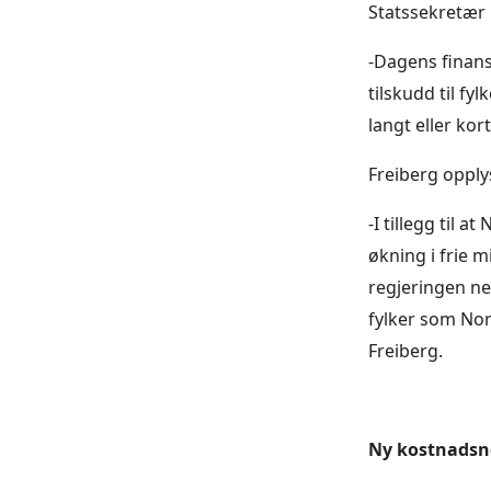
Statssekretær 
-Dagens finans
tilskudd til 
langt eller kor
Freiberg opplys
-I tillegg til a
økning i frie 
regjeringen net
fylker som Nord
Freiberg.
Ny kostnadsn