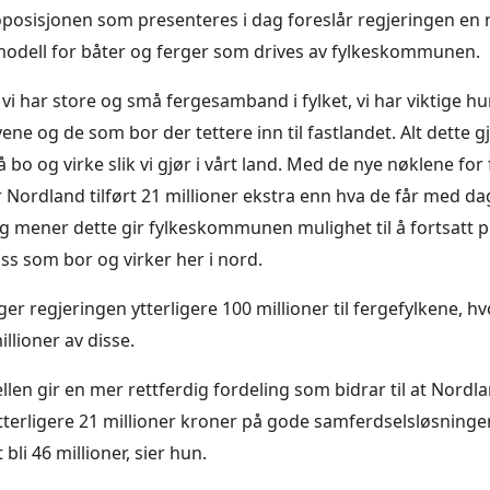
osisjonen som presenteres i dag foreslår regjeringen en 
modell for båter og ferger som drives av fylkeskommunen.
t vi har store og små fergesamband i fylket, vi har viktige h
ne og de som bor der tettere inn til fastlandet. Alt dette gj
å bo og virke slik vi gjør i vårt land. Med de nye nøklene for
r Nordland tilført 21 millioner ekstra enn hva de får med da
g mener dette gir fylkeskommunen mulighet til å fortsatt p
oss som bor og virker her i nord.
ger regjeringen ytterligere 100 millioner til fergefylkene, 
llioner av disse.
en gir en mer rettferdig fordeling som bidrar til at Nordlan
erligere 21 millioner kroner på gode samferdselsløsninger i 
bli 46 millioner, sier hun.