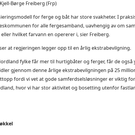
Kjell-Børge Freiberg (Frp)
ieringsmodell for ferge og båt har store svakheter. I praks
fylkeskommunen for alle fergesamband, uavhengig av om sa
t eller hvilket farvann en opererer i, sier Freiberg.
er at regjeringen legger opp til en årlig ekstrabevilgning.
t Nordland fylke får mer til hurtigbåter og ferger, får de også 
midler gjennom denne årlige ekstrabevilgningen på 25 million
topp fordi vi vet at gode samferdselsløsninger er viktig for
land, hvor vi har stor aktivitet og bosetting utenfor fastla
økkel