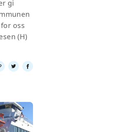
er gi
skommunen
 for oss
esen (H)
l
Del
Del
nk
på
på
twitter
facebook