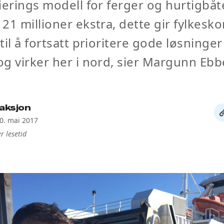
ierings modell for ferger og hurtigbåt
21 millioner ekstra, dette gir fylke
til å fortsatt prioritere gode løsninger
g virker her i nord, sier Margunn Ebb
aksjon
De
10. mai 2017
li
r lesetid