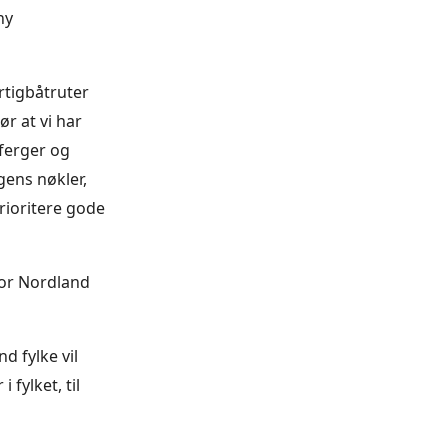
ny
urtigbåtruter
ør at vi har
 ferger og
gens nøkler,
rioritere gode
hvor Nordland
d fylke vil
fylket, til