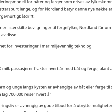
ieringsmodell for båter og ferger som drives av fylkesko
etterspurt lenge, og for Nordland betyr denne nye nøkkel
erge/hurtigbåtdrift.
oner i særskilte bevilgninger til fergefylker, Nordland får om
r
av disse
het for investeringer i mer miljøvennlig teknologi
 mill. passasjerer fraktes hvert år med båt og ferge, blant a
n og unge langs kysten er avhengige av båt eller ferge til 
 lag 700.000 reiser hvert år
ingsliv er avhengig av gode tilbud for å utnytte mulighete