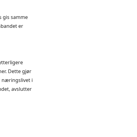
is gis samme
mbandet er
ytterligere
er. Dette gjør
 næringslivet i
ndet, avslutter