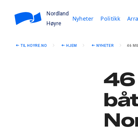
Nordland
Nyheter
Politikk
Arr
Høyre
TIL HOYRE.NO
HJEM
NYHETER
46 MI
46 
båt
No