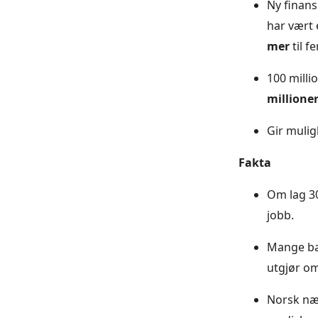
Ny finans
har vært 
mer
til f
100 milli
millione
Gir mulig
Fakta
Om lag 30
jobb.
Mange bar
utgjør om
Norsk nær