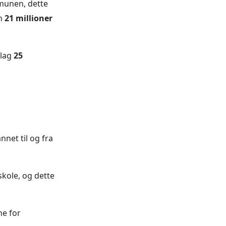
mmunen, dette
en
21 millioner
 lag
25
nnet til og fra
skole, og dette
ne for