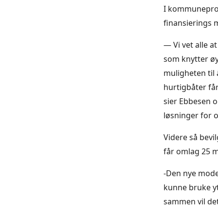
I kommuneprop
finansierings 
— Vi vet alle a
som knytter øye
muligheten til 
hurtigbåter få
sier Ebbesen o
løsninger for 
Videre så bevil
får omlag 25 mi
-Den nye modell
kunne bruke ytt
sammen vil det 