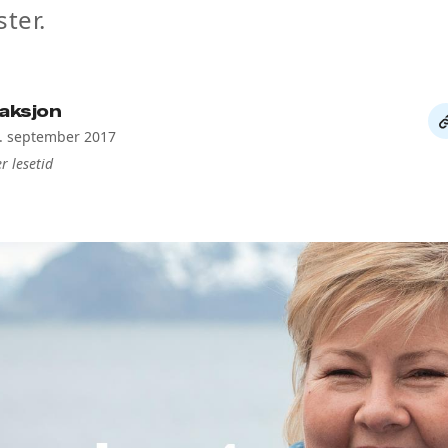
ster.
aksjon
De
6. september 2017
li
r lesetid