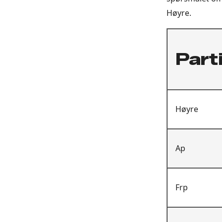
Høyre.
Part
Høyre
Ap
Frp