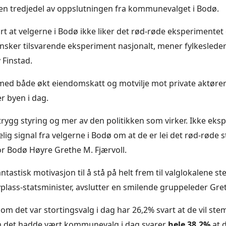
en tredjedel av oppslutningen fra kommunevalget i Bodø.
rt at velgerne i Bodø ikke liker det rød-røde eksperimentet
ønsker tilsvarende eksperiment nasjonalt, mener fylkesleder
 Finstad.
 med både økt eiendomskatt og motvilje mot private aktører
r byen i dag.
 trygg styring og mer av den politikken som virker. Ikke eks
elig signal fra velgerne i Bodø om at de er lei det rød-røde st
r Bodø Høyre Grethe M. Fjærvoll.
antastisk motivasjon til å stå på helt frem til valglokalene st
yplass-statsminister, avslutter en smilende gruppeleder Gret
om det var stortingsvalg i dag har 26,2% svart at de vil st
 det hadde vært kommunevalg i dag svarer
hele 38,2%
at 