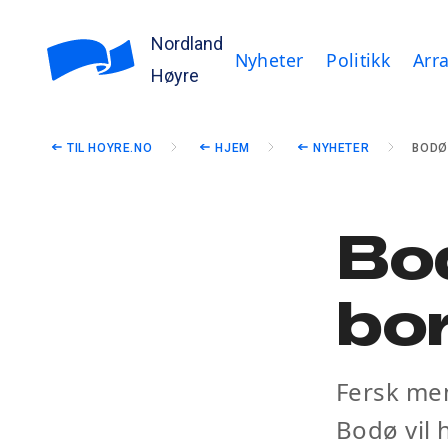
Nordland
Nyheter
Politikk
Arr
Høyre
TIL HOYRE.NO
HJEM
NYHETER
BODØ
Bod
bor
Fersk men
Bodø vil 