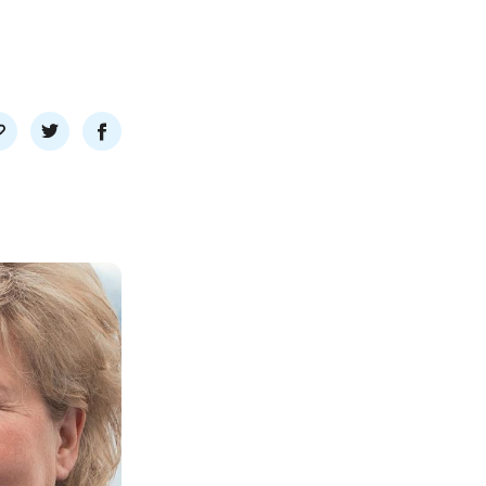
l
Del
Del
nk
på
på
twitter
facebook