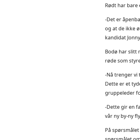
Rødt har bare 
-Det er åpenba
og at de ikke 
kandidat Jonny
Bodø har slitt
røde som styre
-Nå trenger vi
Dette er et tyd
gruppeleder fo
-Dette gir en f
vår ny by-ny fl
På spørsmålet 
spørsmålet om