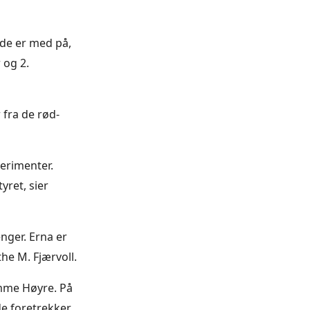
 de er med på,
 og 2.
 fra de rød-
perimenter.
yret, sier
enger. Erna er
he M. Fjærvoll.
emme Høyre. På
de foretrekker