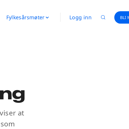
Fylkesårsmøter
Logg inn
BLI
ing
viser at
a som