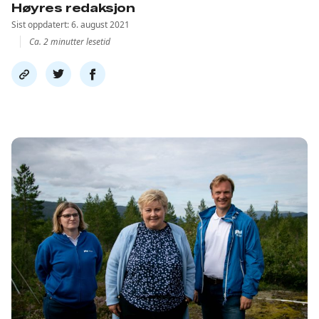
Høyres redaksjon
Sist oppdatert: 6. august 2021
Ca. 2 minutter lesetid
Del
Del
Del
link
på
på
twitter
facebook