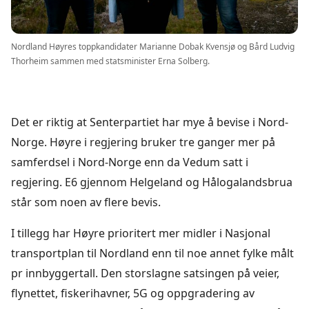
Nordland Høyres toppkandidater Marianne Dobak Kvensjø og Bård Ludvig
Thorheim sammen med statsminister Erna Solberg.
Det er riktig at Senterpartiet har mye å bevise i Nord-
Norge. Høyre i regjering bruker tre ganger mer på
samferdsel i Nord-Norge enn da Vedum satt i
regjering. E6 gjennom Helgeland og Hålogalandsbrua
står som noen av flere bevis.
I tillegg har Høyre prioritert mer midler i Nasjonal
transportplan til Nordland enn til noe annet fylke målt
pr innbyggertall. Den storslagne satsingen på veier,
flynettet, fiskerihavner, 5G og oppgradering av