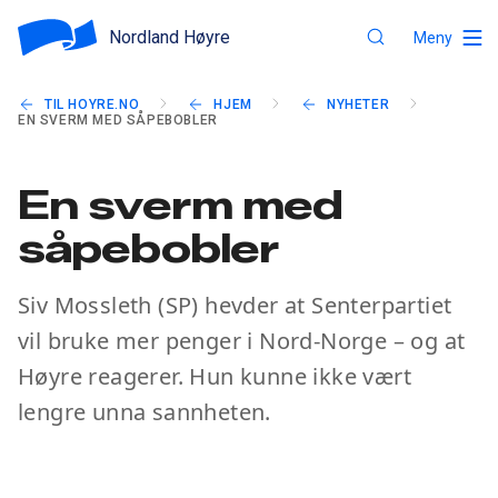
Nordland Høyre
Meny
TIL HOYRE.NO
HJEM
NYHETER
EN SVERM MED SÅPEBOBLER
En sverm med
såpebobler
Siv Mossleth (SP) hevder at Senterpartiet
vil bruke mer penger i Nord-Norge – og at
Høyre reagerer. Hun kunne ikke vært
lengre unna sannheten.