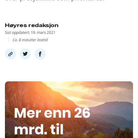
Høyres redaksjon
Sist oppdatert: 19. mars 2021
Ca. 8 minutter lesetid
Del
Del
Del
link
på
på
twitter
facebook