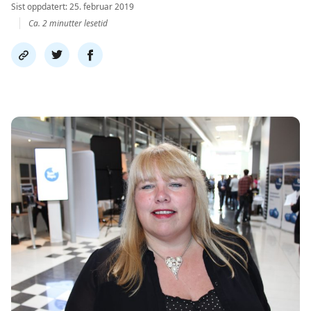
Sist oppdatert: 25. februar 2019
Ca. 2 minutter lesetid
Del
Del
Del
link
på
på
twitter
facebook