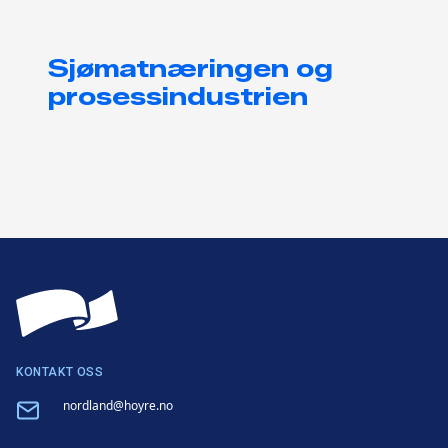
Sjømatnæringen og
prosessindustrien
KONTAKT OSS
Email
nordland@hoyre.no