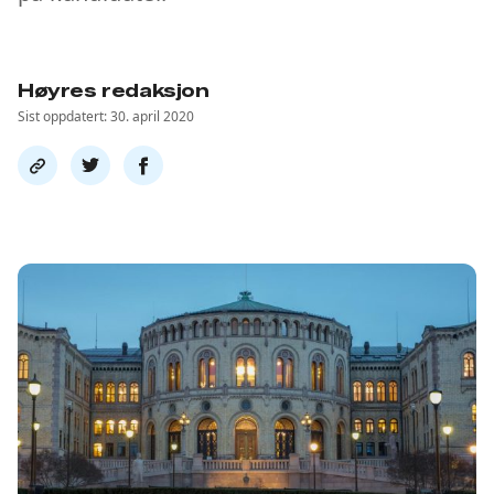
Høyres redaksjon
Sist oppdatert: 30. april 2020
Del
Del
Del
link
på
på
twitter
facebook