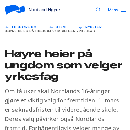
Nordland Høyre
Meny
TIL HOYRE.NO
HJEM
NYHETER
HØYRE HEIER PÅ UNGDOM SOM VELGER YRKESFAG
Høyre heier på
ungdom som velger
yrkesfag
Om få uker skal Nordlands 16-åringer
gjøre et viktig valg for fremtiden. 1. mars
er søknadsfristen til videregående skole.
Deres valg påvirker også Nordlands
framtid. Forhåpentligvis velger mange av