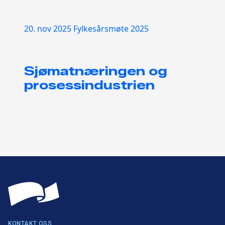
20. nov 2025
Fylkesårsmøte 2025
Sjømatnæringen og
prosessindustrien
KONTAKT OSS