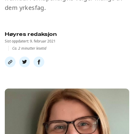
dem yrkesfag.
Høyres redaksjon
Sist oppdatert: 9. februar 2021
Ca. 2 minutter lesetid
Del
Del
Del
link
på
på
twitter
facebook