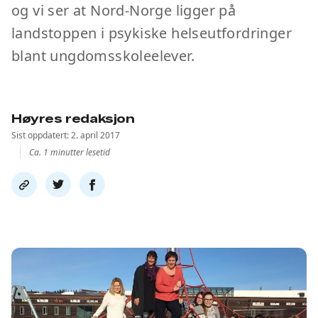
og vi ser at Nord-Norge ligger på
landstoppen i psykiske helseutfordringer
blant ungdomsskoleelever.
Høyres redaksjon
Sist oppdatert: 2. april 2017
Ca. 1 minutter lesetid
Del
Del
Del
link
på
på
twitter
facebook