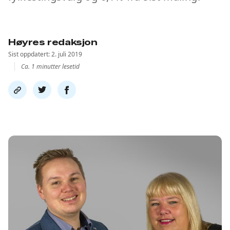
Høyres redaksjon
Sist oppdatert: 2. juli 2019
Ca. 1 minutter lesetid
Del
Del
Del
link
på
på
twitter
facebook