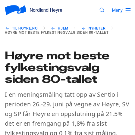
Nordland Høyre
Meny
TIL HOYRE.NO
HJEM
NYHETER
HØYRE MOT BESTE FYLKESTINGSVALG SIDEN 80-TALLET
Høyre mot beste
fylkestingsvalg
siden 80-tallet
I en meningsmåling tatt opp av Sentio i
perioden 26.-29. juni på vegne av Høyre, SV
og SP får Høyre en oppslutning på 21,5%
det er en fremgang på 1,8% fra sist
fylkestingsvalg og 0,1% fra sist måling.