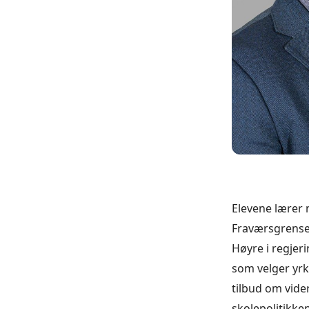
Elevene lærer m
Fraværsgrensen 
Høyre i regjeri
som velger yrk
tilbud om vide
skolepolitikken