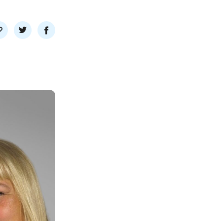
l
Del
Del
nk
på
på
twitter
facebook