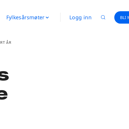
Fylkesårsmøter
Logg inn
BLI
ERT ÅR
s
e