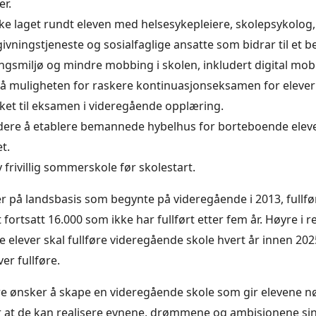
er.
ke laget rundt eleven med helsesykepleiere, skolepsykolog
ivningstjeneste og sosialfaglige ansatte som bidrar til et b
ngsmiljø og mindre mobbing i skolen, inkludert digital mob
på muligheten for raskere kontinuasjonseksamen for eleve
ket til eksamen i videregående opplæring.
ere å etablere bemannede hybelhus for borteboende elever
et.
y frivillig sommerskole før skolestart.
er på landsbasis som begynte på videregående i 2013, fullfør
 fortsatt 16.000 som ikke har fullført etter fem år. Høyre i r
re elever skal fullføre videregående skole hvert år innen 20
ver fullføre.
e ønsker å skape en videregående skole som gir elevene 
r at de kan realisere evnene, drømmene og ambisjonene si