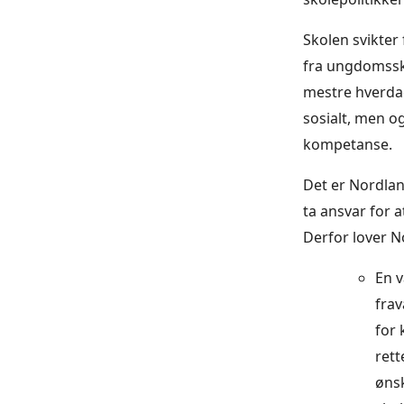
Skolen svikter
fra ungdomssko
mestre hverdag
sosialt, men og
kompetanse.
Det er Nordla
ta ansvar for 
Derfor lover N
En v
frav
for 
ret
ønsk