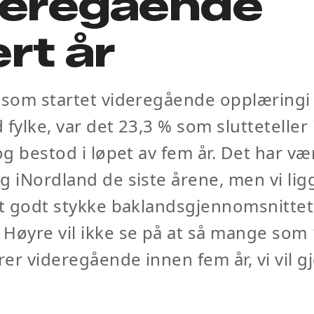
deregående
rt år
 som startet videregående opplæringi
 fylke, var det 23,3 % som slutteteller 
 og bestod i løpet av fem år. Det har væ
g iNordland de siste årene, men vi lig
et godt stykke baklandsgjennomsnittet
Høyre vil ikke se på at så mange som 
ører videregående innen fem år, vi vil g