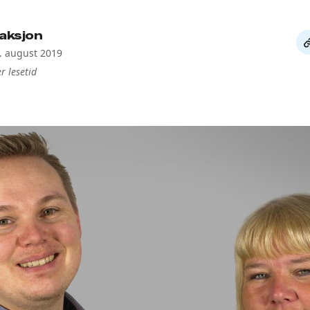
aksjon
De
7. august 2019
li
r lesetid