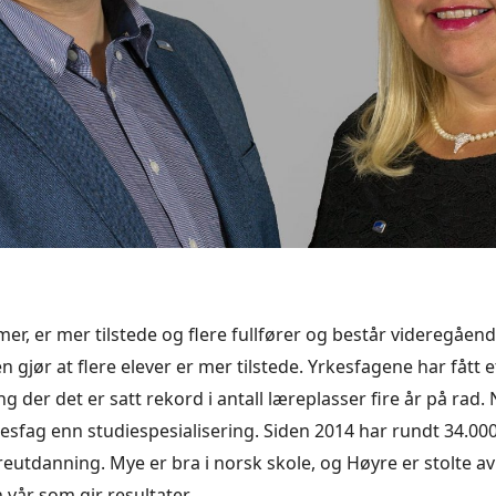
er, er mer tilstede og flere fullfører og består videregåend
gjør at flere elever er mer tilstede. Yrkesfagene har fått e
ng der det er satt rekord i antall læreplasser fire år på rad. 
esfag enn studiespesialisering. Siden 2014 har rundt 34.000
reutdanning. Mye er bra i norsk skole, og Høyre er stolte av
 vår som gir resultater.