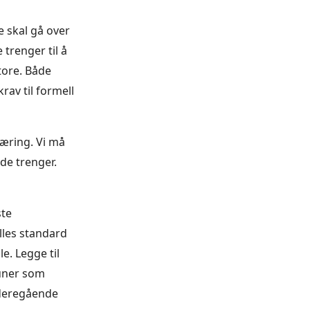
e skal gå over
trenger til å
tore. Både
rav til formell
æring. Vi må
de trenger.
ste
lles standard
e. Legge til
uner som
ideregående