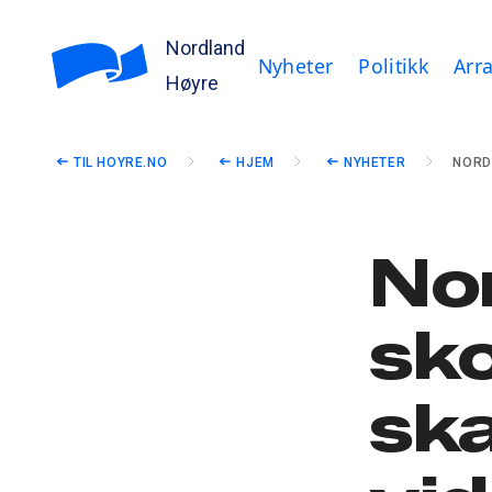
Nordland
Nyheter
Politikk
Arr
Høyre
TIL HOYRE.NO
HJEM
NYHETER
NORD
No
sko
ska