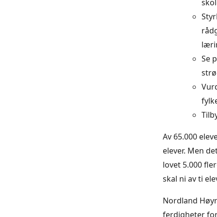
skol
Styr
rådg
læri
Se 
strø
Vurd
fylk
Tilb
Av 65.000 elev
elever. Men det
lovet 5.000 fle
skal ni av ti ele
Nordland Høyr
ferdigheter fo