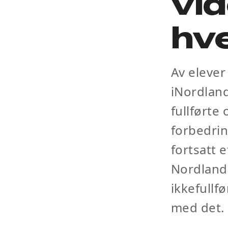
vi
hve
Av elever
iNordland
fullførte
forbedrin
fortsatt 
Nordland 
ikkefullf
med det.