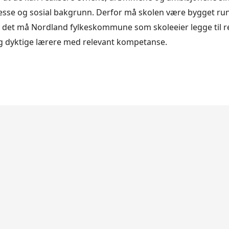
sse og sosial bakgrunn. Derfor må skolen være bygget run
til det må Nordland fylkeskommune som skoleeier legge til re
g dyktige lærere med relevant kompetanse.