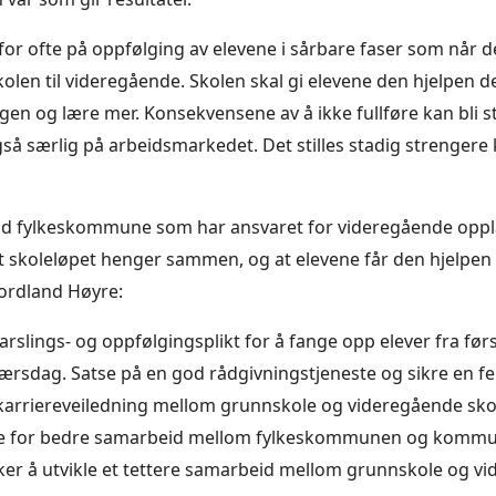
 for ofte på oppfølging av elevene i sårbare faser som når d
len til videregående. Skolen skal gi elevene den hjelpen de 
en og lære mer. Konsekvensene av å ikke fullføre kan bli s
så særlig på arbeidsmarkedet. Det stilles stadig strengere k
nd fylkeskommune som har ansvaret for videregående oppl
at skoleløpet henger sammen, og at elevene får den hjelpen 
ordland Høyre:
arslings- og oppfølgingsplikt for å fange opp elever fra før
ærsdag. Satse på en god rådgivningstjeneste og sikre en fe
karriereveiledning mellom grunnskole og videregående skol
te for bedre samarbeid mellom fylkeskommunen og komm
er å utvikle et tettere samarbeid mellom grunnskole og v