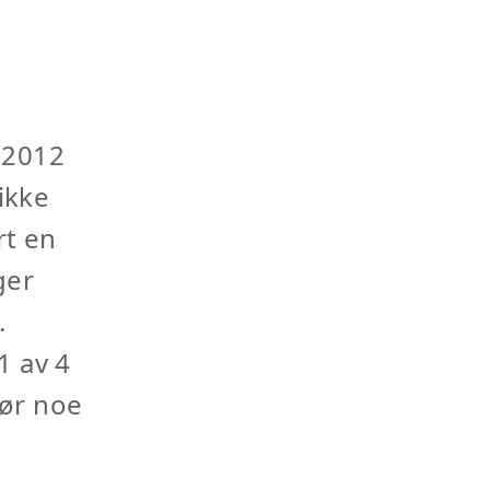
 2012
ikke
rt en
ger
.
1 av 4
jør noe