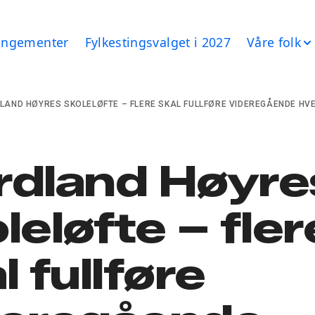
angementer
Fylkestingsvalget i 2027
Våre folk
LAND HØYRES SKOLELØFTE – FLERE SKAL FULLFØRE VIDEREGÅENDE HV
rdland Høyre
leløfte – fler
l fullføre