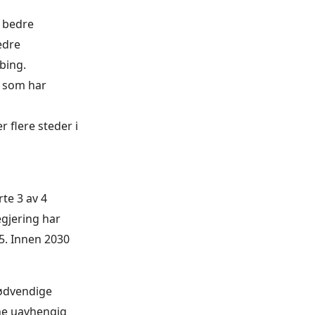
, bedre
edre
bing.
r som har
 flere steder i
te 3 av 4
egjering har
25. Innen 2030
nødvendige
ne uavhengig