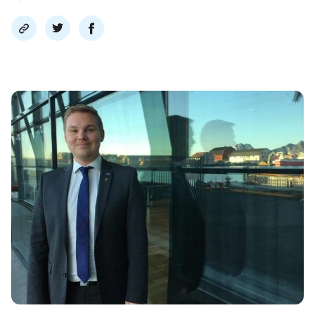
Del
Del
Del
link
på
på
twitter
facebook