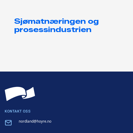
Sjømatnæringen og
prosessindustrien
KONTAKT OSS
Email
nordland@hoyre.no