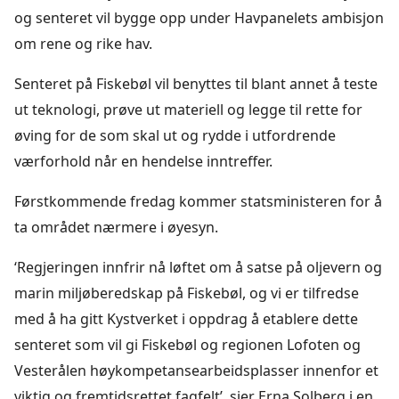
og senteret vil bygge opp under Havpanelets ambisjon
om rene og rike hav.
Senteret på Fiskebøl vil benyttes til blant annet å teste
ut teknologi, prøve ut materiell og legge til rette for
øving for de som skal ut og rydde i utfordrende
værforhold når en hendelse inntreffer.
Førstkommende fredag kommer statsministeren for å
ta området nærmere i øyesyn.
‘Regjeringen innfrir nå løftet om å satse på oljevern og
marin miljøberedskap på Fiskebøl, og vi er tilfredse
med å ha gitt Kystverket i oppdrag å etablere dette
senteret som vil gi Fiskebøl og regionen Lofoten og
Vesterålen høykompetansearbeidsplasser innenfor et
viktig og fremtidsrettet fagfelt’, sier Erna Solberg i en