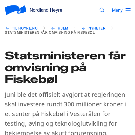
Nordland Høyre
Meny
TIL HOYRE.NO
HJEM
NYHETER
STATSMINISTEREN FÅR OMVISNING PÅ FISKEBØL
Statsministeren får
omvisning på
Fiskebøl
Juni ble det offisielt avgjort at regjeringen
skal investere rundt 300 millioner kroner i
et senter på Fiskebøl i Vesterålen for
testing, øving og teknologiutvikling for
bekjempelse av akutt forurensning.