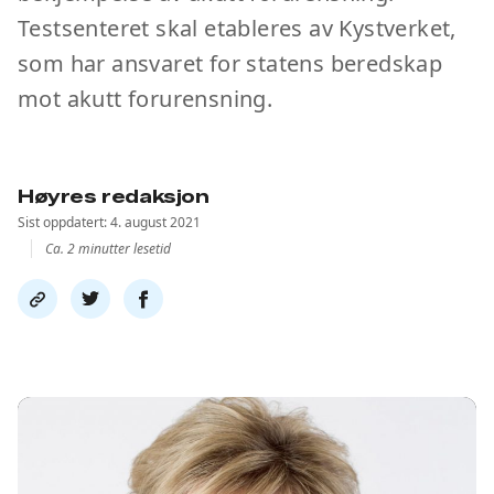
Testsenteret skal etableres av Kystverket,
som har ansvaret for statens beredskap
mot akutt forurensning.
Høyres redaksjon
Sist oppdatert: 4. august 2021
Ca. 2 minutter lesetid
Del
Del
Del
link
på
på
twitter
facebook