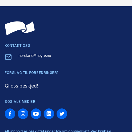
KONTAKT OSS
Email
nordland@hoyre.no
FORSLAG TIL FORBEDRINGER?
Gi oss beskjed!
SOSIALE MEDIER
Facebook
Instagram
YouTube
LinkedIn
Twitter
Alt innhold er beskyttet under lov om opphavsrett. Ved bruk av