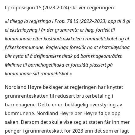
I proposisjon 1S (2023-2024) skriver regjeringen:
«I tillegg la regjeringa i Prop. 78 LS (2022–2023) opp til å gi
ei ekstraløyving i år der grunnrenta er høg, fordelt til
kommunane etter kostnadsnøkkelen i rammetilskotet og til
fylkeskommunane. Regjeringa foreslår no at ekstraløyvinga
blir nytta til å delfinansiere tiltak på barnehageområdet.
Midlane til barnehagetiltaka er foreslått plassert på
kommunane sitt rammetilskot.»
Nordland Høyre beklager at regjeringen har knyttet
grunnrenteskatten til redusert brukerbetaling i
barnehagene. Dette er en beklagelig overstyring av
kommunene. Nordland Høyre ber Høyre følge opp
saken. Dersom det skulle vise seg at staten får inn mer
penger i grunnrenteskatt for 2023 enn det som er lagt