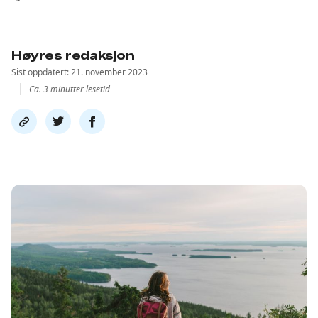
Høyres redaksjon
Sist oppdatert: 21. november 2023
Ca. 3 minutter lesetid
Del
Del
Del
link
på
på
twitter
facebook