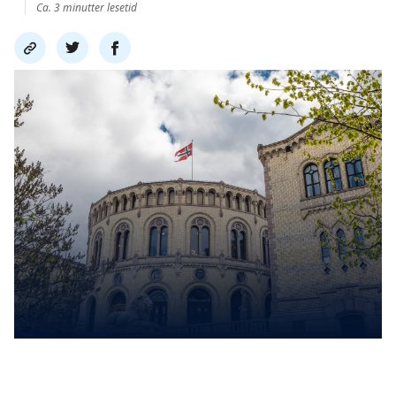
Ca. 3 minutter lesetid
Del
Del
Del
link
på
på
twitter
facebook