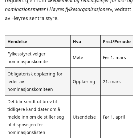
regulert gjennom «
Reglement og retningslinjer for års- og
nominasjonsmøter i Høyres fylkesorganisasjoner
», vedtatt
av Høyres sentralstyre.
Hendelse
Hva
Frist/Periode
Fylkesstyret velger
Møte
Før 1. mars
nominasjonskomite
Obligatorisk opplæring for
leder av
Opplæring
21. mars
nominasjonskomiteen
Det blir sendt ut brev til
tidligere kandidater om å
melde inn om de stiller seg
Utsendelse
Før 1. april
til disposisjon for
nominasjonslisten