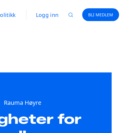
olitikk
Logg inn
BLI MEDLEM
Rauma Høyre
gheter for