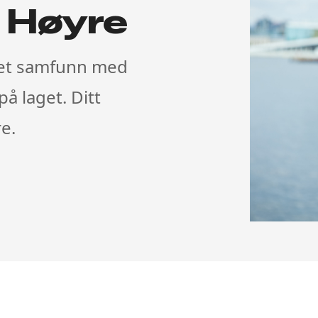
i Høyre
 et samfunn med
på laget. Ditt
e.