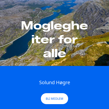
Mogleghe
iter for
alle
Solund Høgre
BLI MEDLEM