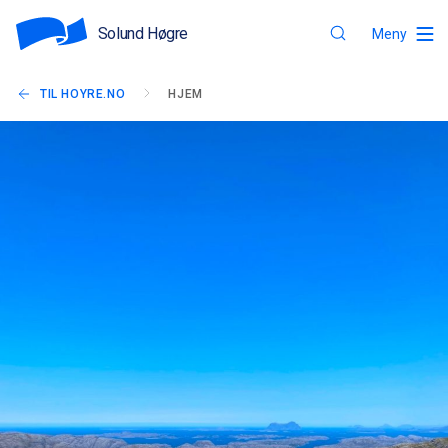
Solund Høgre
Meny
TIL HOYRE.NO
HJEM