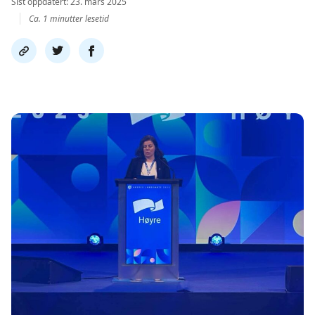
Sist oppdatert: 23. mars 2025
Ca. 1 minutter lesetid
Del
Del
Del
link
på
på
twitter
facebook