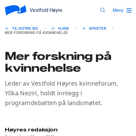
Vestfold Høyre
Meny
TIL HOYRE.NO
HJEM
NYHETER
MER FORSKNING PÅ KVINNEHELSE
Mer forskning på
kvinnehelse
Leder av Vestfold Høyres kvinneforum,
Yllka Neziri, holdt innlegg i
programdebatten på landsmøtet.
Høyres redaksjon