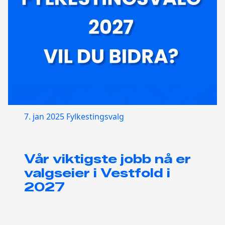
7. jan 2025
Fylkestingsvalg
Vår viktigste jobb nå er
valgseier i Vestfold i
2027