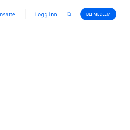
nsatte
Logg inn
BLI MEDLEM