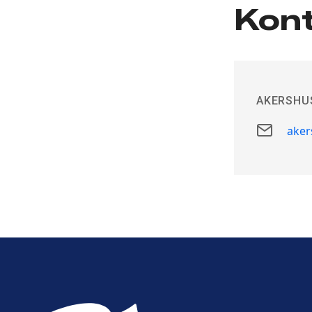
Kont
AKERSHU
E-
aker
post