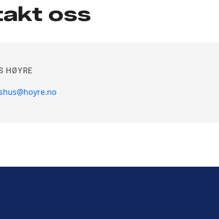
akt oss
S HØYRE
shus@hoyre.no