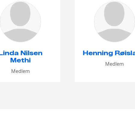
Linda Nilsen
Henning Røisl
Methi
Medlem
Medlem