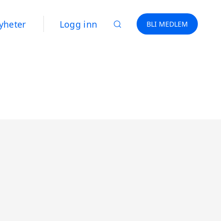
yheter
Logg inn
BLI MEDLEM