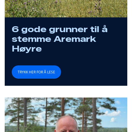
6 gode grunner til å
stemme Aremark
Høyre
TRYKK HER FOR Å LESE