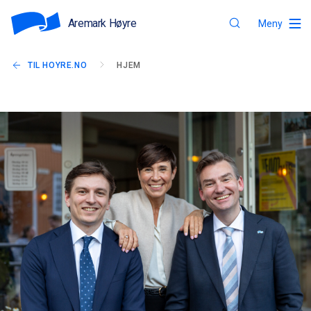
Aremark Høyre
Meny
TIL HOYRE.NO
HJEM