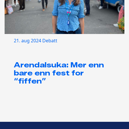
21. aug 2024
Debatt
Arendalsuka: Mer enn
bare enn fest for
“fiffen”