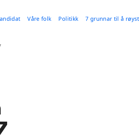
kandidat
Våre folk
Politikk
7 grunnar til å røy
7
m
7