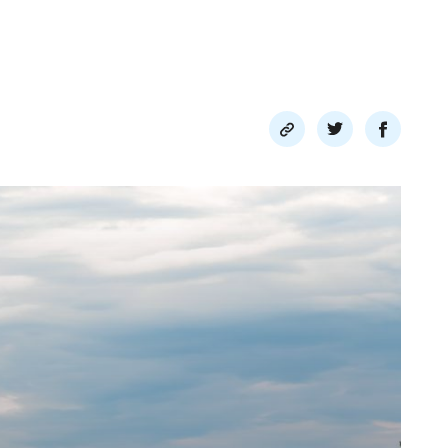
Del
Del
Del
link
på
på
twitter
facebook