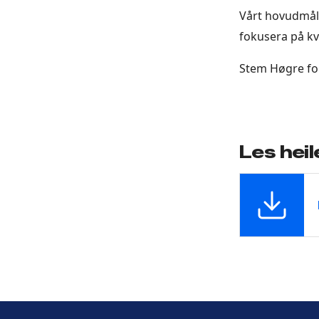
Vårt hovudmål 
fokusera på kv
Stem Høgre for 
Les hei