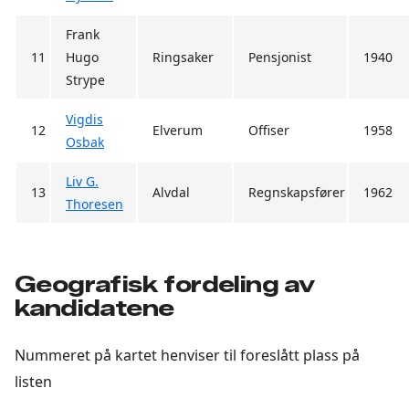
Frank
11
Hugo
Ringsaker
Pensjonist
1940
Strype
Vigdis
12
Elverum
Offiser
1958
Osbak
Liv G.
13
Alvdal
Regnskapsfører
1962
Thoresen
Geografisk fordeling av
kandidatene
Nummeret på kartet henviser til foreslått plass på
listen