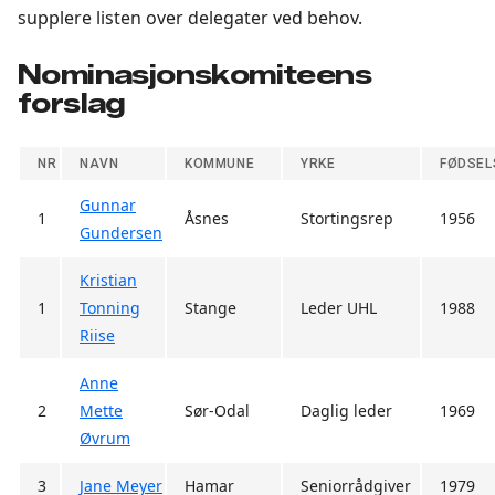
supplere listen over delegater ved behov.
Nominasjonskomiteens
forslag
NR
NAVN
KOMMUNE
YRKE
FØDSEL
Gunnar
1
Åsnes
Stortingsrep
1956
Gundersen
Kristian
1
Tonning
Stange
Leder UHL
1988
Riise
Anne
2
Mette
Sør-Odal
Daglig leder
1969
Øvrum
3
Jane Meyer
Hamar
Seniorrådgiver
1979