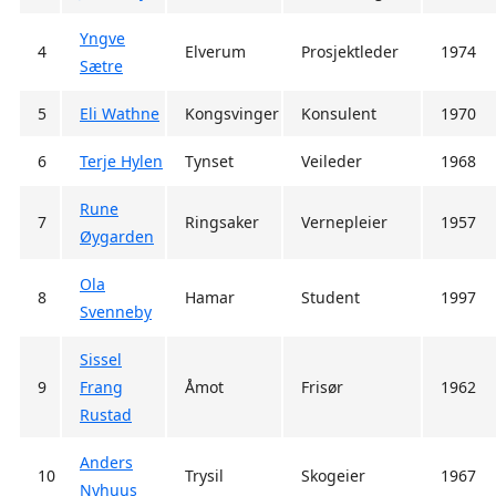
Yngve
4
Elverum
Prosjektleder
1974
Sætre
5
Eli Wathne
Kongsvinger
Konsulent
1970
6
Terje Hylen
Tynset
Veileder
1968
Rune
7
Ringsaker
Vernepleier
1957
Øygarden
Ola
8
Hamar
Student
1997
Svenneby
Sissel
9
Frang
Åmot
Frisør
1962
Rustad
Anders
10
Trysil
Skogeier
1967
Nyhuus