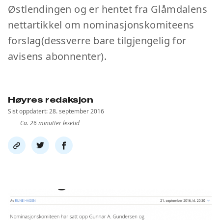
Østlendingen og er hentet fra Glåmdalens
nettartikkel om nominasjonskomiteens
forslag(dessverre bare tilgjengelig for
avisens abonnenter).
Høyres redaksjon
Sist oppdatert: 28. september 2016
Ca. 26 minutter lesetid
Del
Del
Del
link
på
på
twitter
facebook