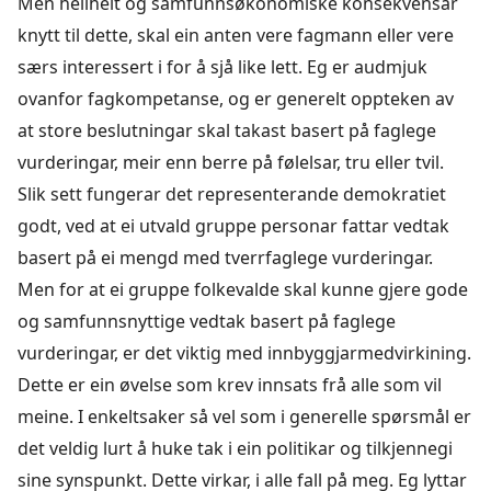
Men heilheit og samfunnsøkonomiske konsekvensar
knytt til dette, skal ein anten vere fagmann eller vere
særs interessert i for å sjå like lett. Eg er audmjuk
ovanfor fagkompetanse, og er generelt oppteken av
at store beslutningar skal takast basert på faglege
vurderingar, meir enn berre på følelsar, tru eller tvil.
Slik sett fungerar det representerande demokratiet
godt, ved at ei utvald gruppe personar fattar vedtak
basert på ei mengd med tverrfaglege vurderingar.
Men for at ei gruppe folkevalde skal kunne gjere gode
og samfunnsnyttige vedtak basert på faglege
vurderingar, er det viktig med innbyggjarmedvirkining.
Dette er ein øvelse som krev innsats frå alle som vil
meine. I enkeltsaker så vel som i generelle spørsmål er
det veldig lurt å huke tak i ein politikar og tilkjennegi
sine synspunkt. Dette virkar, i alle fall på meg. Eg lyttar