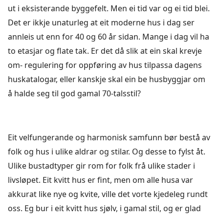
ut i eksisterande byggefelt. Men ei tid var og ei tid blei.
Det er ikkje unaturleg at eit moderne hus i dag ser
annleis ut enn for 40 og 60 år sidan. Mange i dag vil ha
to etasjar og flate tak. Er det då slik at ein skal krevje
om- regulering for oppføring av hus tilpassa dagens
huskatalogar, eller kanskje skal ein be husbyggjar om
å halde seg til god gamal 70-talsstil?
Eit velfungerande og harmonisk samfunn bør bestå av
folk og hus i ulike aldrar og stilar. Og desse to fylst åt.
Ulike bustadtyper gir rom for folk frå ulike stader i
livsløpet. Eit kvitt hus er fint, men om alle husa var
akkurat like nye og kvite, ville det vorte kjedeleg rundt
oss. Eg bur i eit kvitt hus sjølv, i gamal stil, og er glad