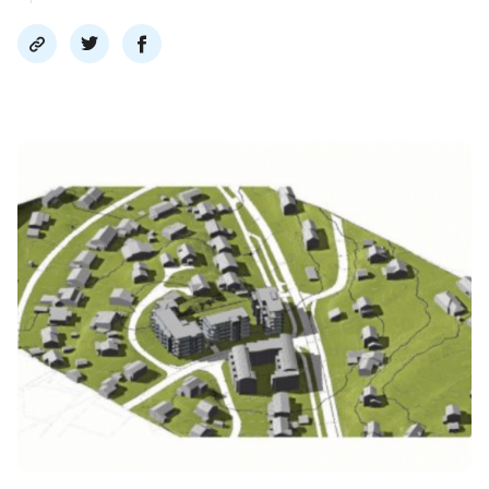
Del
Del
Del
link
på
på
twitter
facebook