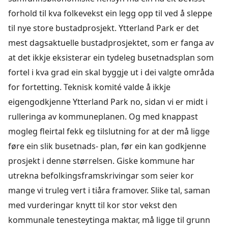
forhold til kva folkevekst ein legg opp til ved å sleppe
til nye store bustadprosjekt. Ytterland Park er det
mest dagsaktuelle bustadprosjektet, som er fanga av
at det ikkje eksisterar ein tydeleg busetnadsplan som
fortel i kva grad ein skal byggje ut i dei valgte områda
for fortetting. Teknisk komité valde å ikkje
eigengodkjenne Ytterland Park no, sidan vi er midt i
rulleringa av kommuneplanen. Og med knappast
mogleg fleirtal fekk eg tilslutning for at der må ligge
føre ein slik busetnads- plan, før ein kan godkjenne
prosjekt i denne størrelsen. Giske kommune har
utrekna befolkingsframskrivingar som seier kor
mange vi truleg vert i tiåra framover. Slike tal, saman
med vurderingar knytt til kor stor vekst den
kommunale tenesteytinga maktar, må ligge til grunn