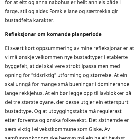
for at eitt og anna nabohus er heilt annleis både i
farge, stil og alder. Forskjellane og særtrekka gir
bustadfelta karakter.
Refleksjonar om komande planperiode
Ei svært kort oppsummering av mine refleksjonar er at
vi må ønskje velkommen nye bustadtyper i etablerte
byggefelt, at dei skal vere stroktilpassa men med
opning for ”tidsriktig” utforming og størrelse. At ein
skal unngå for mange små bueningar i dominerande
lange rekkjehus. At ein bør legge opp til lavblokker på
dei tre største øyane, der desse utgjer ein etterspurt
bustadtype. Og at utbyggingstakta må regulerast
etter forventa og ønska folkevekst. Det sistnemde er
særs viktig i ei vekstkommune som Giske. Av
samfunnsøkonomiske hensyn må ein ha eit bevisst