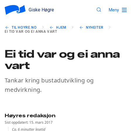
Giske Høgre
Meny
TIL HOYRE.NO
HJEM
NYHEITER
EI TID VAR OG EI ANNA VART
Ei tid var og ei anna
vart
Tankar kring bustadutvikling og
medvirkning.
Høyres redaksjon
Sist oppdatert: 15. mars 2017
Ca. 6 minutter lesetid