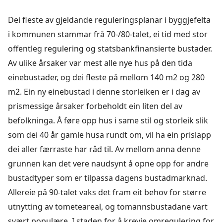
Dei fleste av gjeldande reguleringsplanar i byggjefelta
i kommunen stammar frå 70-/80-talet, ei tid med stor
offentleg regulering og statsbankfinansierte bustader.
Av ulike årsaker var mest alle nye hus på den tida
einebustader, og dei fleste på mellom 140 m2 og 280
m2. Ein ny einebustad i denne storleiken er i dag av
prismessige årsaker forbeholdt ein liten del av
befolkninga. Å føre opp hus i same stil og storleik slik
som dei 40 år gamle husa rundt om, vil ha ein prislapp
dei aller færraste har råd til. Av mellom anna denne
grunnen kan det vere naudsynt å opne opp for andre
bustadtyper som er tilpassa dagens bustadmarknad.
Allereie på 90-talet vaks det fram eit behov for større
utnytting av tometeareal, og tomannsbustadane vart
svært populære. I staden for å krevje omregulering for