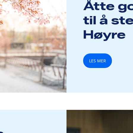
Åtte g
til å s
Høyre
LES MER