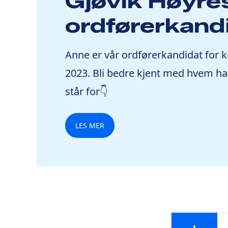
Gjøvik Høyre
ordførerkand
Anne er vår ordførerkandidat for
2023. Bli bedre kjent med hvem ha
står for👇
LES MER