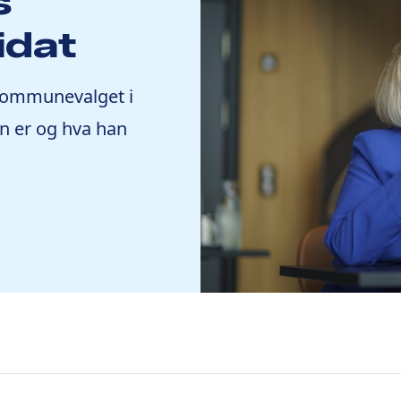
s
idat
 kommunevalget i
n er og hva han