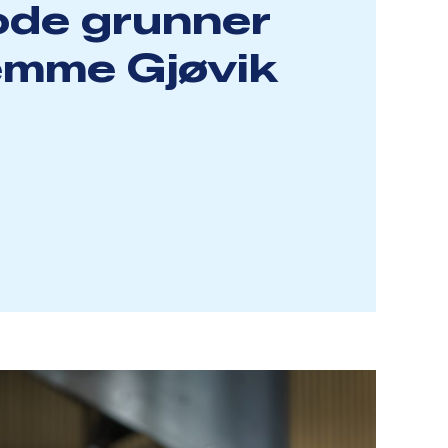
ode grunner
temme Gjøvik