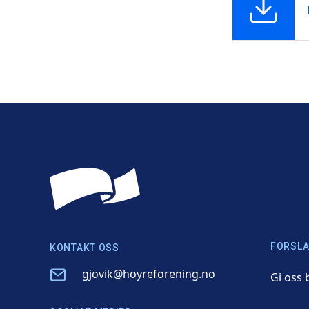
FORSLA
KONTAKT OSS
Email
gjovik@hoyreforening.no
Gi oss 