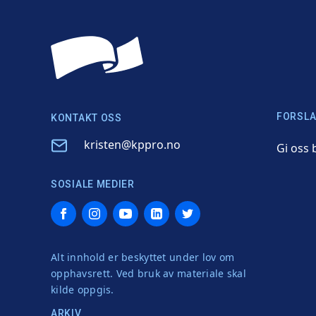
FORSLA
KONTAKT OSS
Email
kristen@kppro.no
Gi oss 
SOSIALE MEDIER
Facebook
Instagram
YouTube
LinkedIn
Twitter
Alt innhold er beskyttet under lov om
opphavsrett. Ved bruk av materiale skal
kilde oppgis.
ARKIV