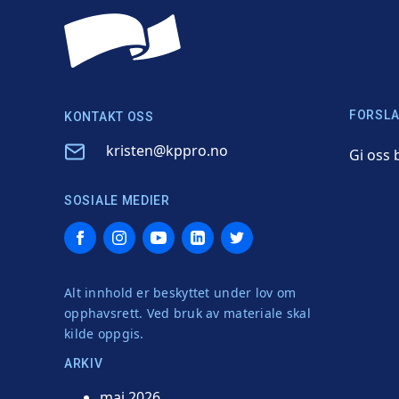
FORSLA
KONTAKT OSS
Email
kristen@kppro.no
Gi oss 
SOSIALE MEDIER
Facebook
Instagram
YouTube
LinkedIn
Twitter
Alt innhold er beskyttet under lov om
opphavsrett. Ved bruk av materiale skal
kilde oppgis.
ARKIV
mai 2026