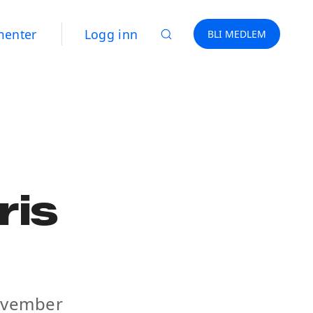
menter
Logg inn
BLI MEDLEM
ris
ovember