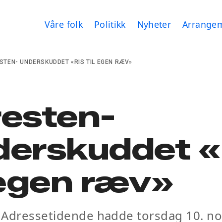
Våre folk
Politikk
Nyheter
Arrange
STEN- UNDERSKUDDET «RIS TIL EGEN RÆV»
resten-
derskuddet «
 egen ræv»
 Adressetidende hadde torsdag 10. n