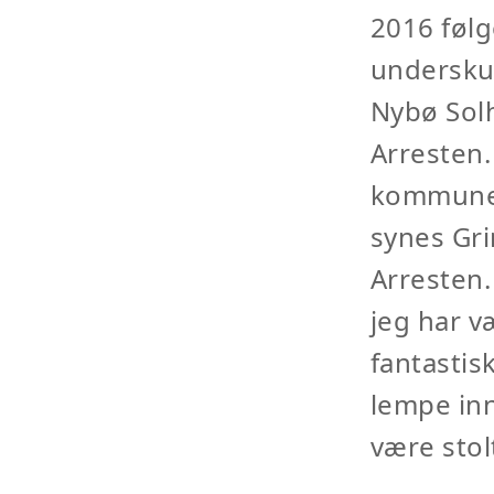
2016 følg
undersku
Nybø Solh
Arresten.
kommunen
synes Gri
Arresten.
jeg har væ
fantastis
lempe inn
være stol