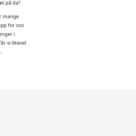
et på da?
 er mange
opp for oss
enger i
r vi likevel
.