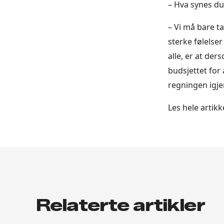
– Hva synes du
– Vi må bare t
sterke følelser
alle, er at de
budsjettet for 
regningen igjen
Les hele artik
Relaterte artikler