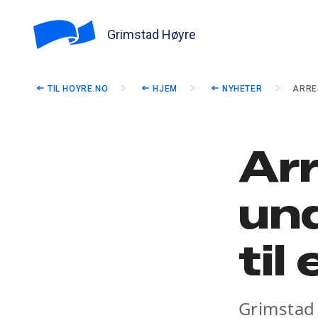
Grimstad Høyre
TIL HOYRE.NO
HJEM
NYHETER
ARRE
Ar
un
til
Grimstad