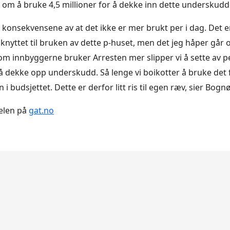
 om å bruke 4,5 millioner for å dekke inn dette underskudd
a konsekvensene av at det ikke er mer brukt per i dag. Det
 knyttet til bruken av dette p-huset, men det jeg håper går 
rsom innbyggerne bruker Arresten mer slipper vi å sette av p
å dekke opp underskudd. Så lenge vi boikotter å bruke det få
 i budsjettet. Dette er derfor litt ris til egen ræv, sier Bognø
kelen på
gat.no