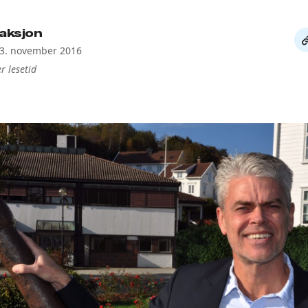
aksjon
De
13. november 2016
li
r lesetid