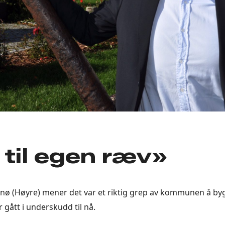
 til egen ræv»
nø (Høyre) mener det var et riktig grep av kommunen å by
 gått i underskudd til nå.