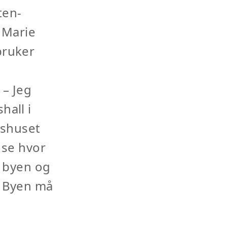
ten-
 Marie
bruker
– Jeg
hall i
gshuset
å se hvor
i byen og
. Byen må