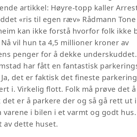
ende artikkel: Høyre-topp kaller Arres
ddet «ris til egen ræv» Rådmann Tone
eim kan ikke forstå hvorfor folk ikke 
 Nå vil hun ta 4,5 millioner kroner av
s penger for å dekke underskuddet. 
mstad har fått en fantastisk parkerings
 Ja, det er faktisk det fineste parkerin
rt i. Virkelig flott. Folk må prøve det 
k det er å parkere der og så gå rett ut 
 varene i bilen i et varmt og godt hus
t av dette huset.