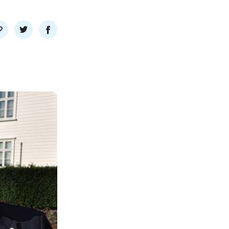
l
Del
Del
nk
på
på
twitter
facebook