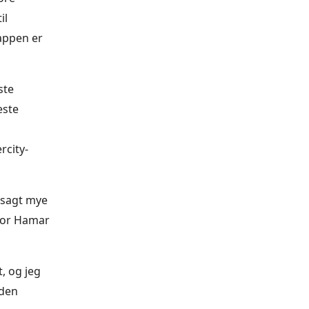
il
lappen er
ste
este
rcity-
e sagt mye
 for Hamar
t, og jeg
 den