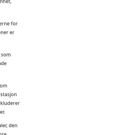
enhet,
lerne for
ener er
t som
åde
r om
 stasjon
nkluderer
er.
ler, den
ore