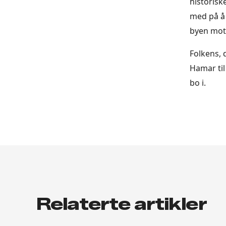
historisk
med på å 
byen mot
Folkens, 
Hamar til
bo i.
Relaterte artikler