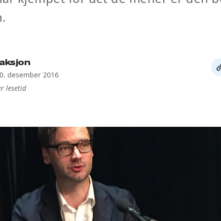
.
aksjon
De
20. desember 2016
li
r lesetid