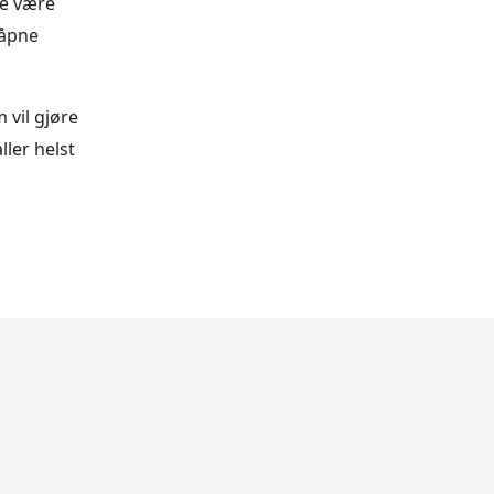
ke være
 åpne
 vil gjøre
ller helst