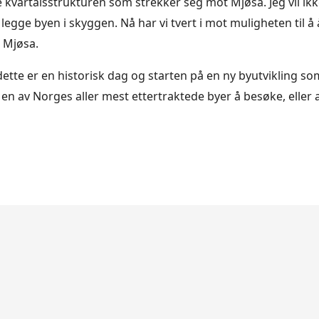
e kvartalsstrukturen som strekker seg mot Mjøsa. Jeg vil ik
legge byen i skyggen. Nå har vi tvert i mot muligheten til å
 Mjøsa.
dette er en historisk dag og starten på en ny byutvikling som
 en av Norges aller mest ettertraktede byer å besøke, eller a