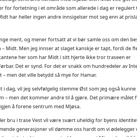
r for fortetning i et område som allerede i dag er regulert t
idt har heller ingen andre innsigelser mot seg enn at pris
enge ment, og mener fortsatt at vi bør samle oss om den be
 – Midt. Men jeg innser at slaget kanskje er tapt, fordi de fl
antene her som har Midt i sitt hjerte ikke tror traseen er
rbar. Det er synd. For det er snakk om hundredeler av Inte
t – men det ville betydd så mye for Hamar.
dt i dag, vil jeg selvfølgelig stemme Øst som jeg også kunn
om – men det kommer andre til å gjøre. Det primære målet
igjen å forene sentrum med Mjøsa.
ler bru i trase Vest vil være svært uheldig for byens identite
mende generasjoner vil dømme oss hardt om vi ødelegger