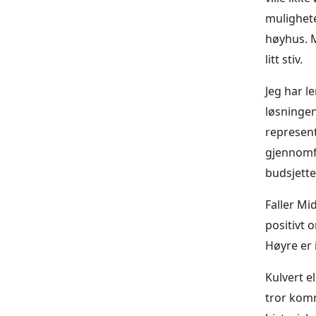
mulighete
høyhus. M
litt stiv.
Jeg har l
løsningen
represent
gjennomfø
budsjette
Faller Mi
positivt 
Høyre er 
Kulvert el
tror kom