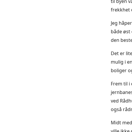
til byen 
frekkhet o
Jeg håper
både øst 
den beste
Det er li
mulig i 
boliger o
Frem til 
jernbanes
ved Rådhu
også råd
Midt med 
ville ikk