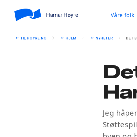
Våre folk
Hamar Høyre
TIL HOYRE.NO
HJEM
NYHETER
DET 
Det
Ha
Jeg håper
Støttespi
byen og h