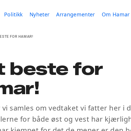
Politikk
Nyheter
Arrangementer
Om Hamar 
BESTE FOR HAMAR!
 beste for
mar!
 vi samles om vedtaket vi fatter her i 
llerne for både øst og vest har kjærligh
ar kjempet for det de mener er den b