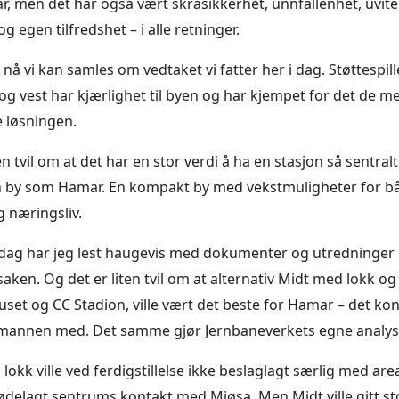
vår, men det har også vært skråsikkerhet, unnfallenhet, uvit
g egen tilfredshet – i alle retninger.
 nå vi kan samles om vedtaket vi fatter her i dag. Støttespil
og vest har kjærlighet til byen og har kjempet for det de m
 løsningen.
ten tvil om at det har en stor verdi å ha en stasjon så sentral
en by som Hamar. En kompakt by med vekstmuligheter for b
g næringsliv.
i dag har jeg lest haugevis med dokumenter og utredninge
aken. Og det er liten tvil om at alternativ Midt med lokk og
set og CC Stadion, ville vært det beste for Hamar – det ko
mannen med. Det samme gjør Jernbaneverkets egne analys
lokk ville ved ferdigstillelse ikke beslaglagt særlig med area
e ødelagt sentrums kontakt med Mjøsa. Men Midt ville gitt st