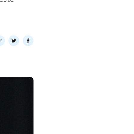
l
Del
Del
nk
på
på
twitter
facebook