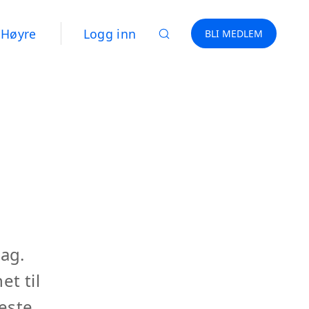
Høyre
Logg inn
BLI MEDLEM
dag.
et til
este