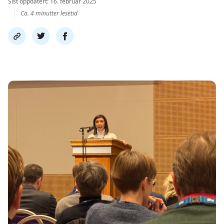
Sist oppdatert: 16. februar 2025
Ca. 4 minutter lesetid
Del
Del
Del
link
på
på
twitter
facebook