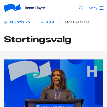
Hamar Høyre
Meny
TIL HOYRE.NO
HJEM
STORTINGSVALG
Stortingsvalg