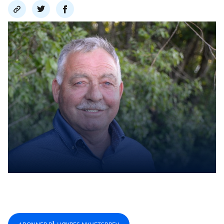
Del
Del
Del
link
på
på
twitter
facebook