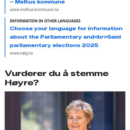
– Melhus kommune
www.melhus.kommune.no
INFORMATION IN OTHER LANGUAGES
Choose your language for information
about the Parliamentary and<br>Sami
parliamentary elections 2025
www.valg.no
Vurderer du å stemme
Høyre?