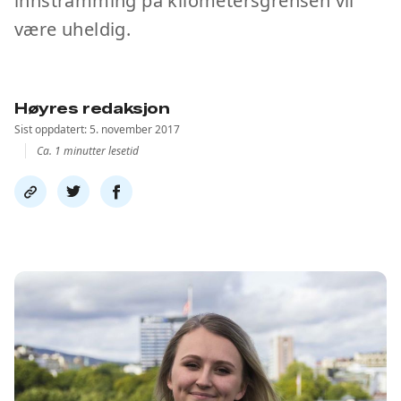
innstramming på kilometersgrensen vil
være uheldig.
Høyres redaksjon
Sist oppdatert: 5. november 2017
Ca. 1 minutter lesetid
Del
Del
Del
link
på
på
twitter
facebook