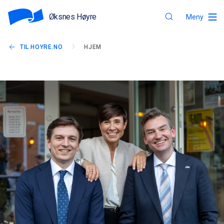
Øksnes Høyre
Meny
TIL HOYRE.NO
HJEM