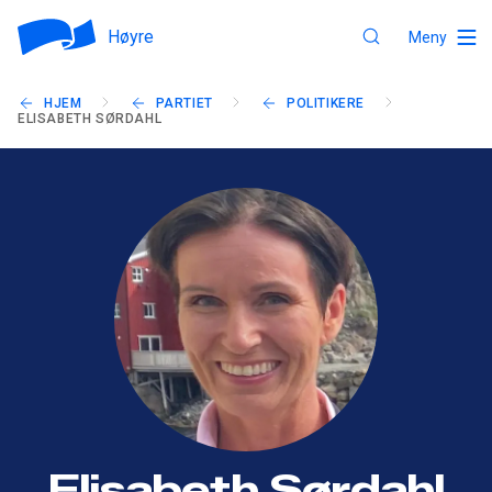
Høyre
Meny
HJEM
PARTIET
POLITIKERE
ELISABETH SØRDAHL
Elisabeth Sørdahl