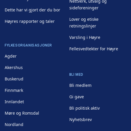
Nettverk, utvalg og
sideforeninger
Dette har vi gjort der du bor
Lover og etiske
Høyres rapporter og taler
retningslinjer
Varsling i Høyre
FYLKESORGANISASJONER
Fellesvedtekter for Høyre
Agder
Akershus
BLI MED
Buskerud
Bli medlem
Finnmark
Gi gave
Innlandet
Bli politisk aktiv
Møre og Romsdal
Nyhetsbrev
Nordland