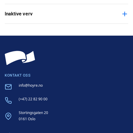
Inaktive verv
KONTAKT OSS
Email
info@hoyre.no
Phone
(+47) 22 82 90 00
Address
Stortingsgaten 20
0161 Oslo