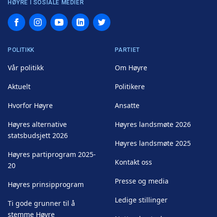
HØYRE I SOSIALE MEDIER
Facebook
Instagram
YouTube
LinkedIn
Twitter
POLITIKK
PARTIET
Vår politikk
Om Høyre
Aktuelt
Politikere
Hvorfor Høyre
Ansatte
Høyres alternative
Høyres landsmøte 2026
statsbudsjett 2026
Høyres landsmøte 2025
Høyres partiprogram 2025-
Kontakt oss
20
Presse og media
Høyres prinsipprogram
Ledige stillinger
Ti gode grunner til å
stemme Høyre