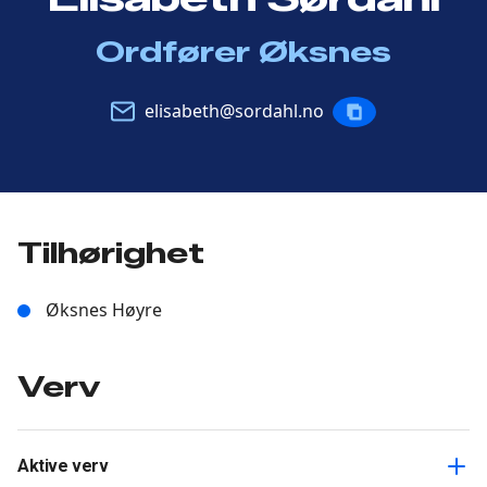
Ordfører Øksnes
E-
elisabeth@sordahl.no
KOPIERE
post
POST
Tilhørighet
Øksnes Høyre
Verv
Aktive verv